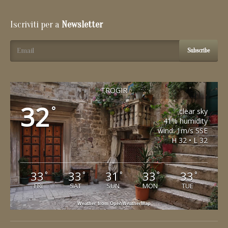
Iscriviti per a
Newsletter
Subscribe
TROGIR
32
°
clear sky
41% humidity
wind: 1m/s SSE
H 32 • L 32
33
33
31
33
33
°
°
°
°
°
FRI
SAT
SUN
MON
TUE
Weather from OpenWeatherMap