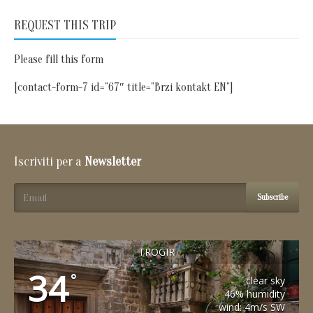
REQUEST THIS TRIP
Please fill this form
[contact-form-7 id=”67″ title=”Brzi kontakt EN”]
Iscriviti per a
Newsletter
Subscribe
TROGIR
34
°
clear sky
46% humidity
wind: 4m/s SW