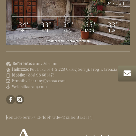
H 34 • L 34
34
33
31
33
33
°
°
°
°
°
FRI
SAT
SUN
MON
TUE
Weather from OpenWeatherMap
Referente:
Arany Adrienn
Indirizzo:
Put Lokvice 4, 21223 Okrug Gornji, Trogir, Croazia
Mobile:
+385 98 681 476
E-mail:
villaarany@yahoo.com
Web:
villaarany.com
[contact-form-7 id="1551" title="Brzi kontakt IT"]