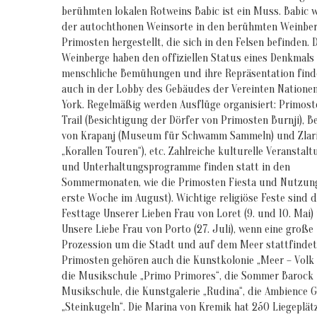
berühmten lokalen Rotweins Babic ist ein Muss. Babic 
der autochthonen Weinsorte in den berühmten Weinbe
Primosten hergestellt, die sich in den Felsen befinden. 
Weinberge haben den offiziellen Status eines Denkmals
menschliche Bemühungen und ihre Repräsentation find
auch in der Lobby des Gebäudes der Vereinten Natione
York. Regelmäßig werden Ausflüge organisiert: Primos
Trail (Besichtigung der Dörfer von Primosten Burnji), 
von Krapanj (Museum für Schwamm Sammeln) und Zlari
„Korallen Touren“), etc. Zahlreiche kulturelle Veranstal
und Unterhaltungsprogramme finden statt in den
Sommermonaten, wie die Primosten Fiesta und Nutzung
erste Woche im August). Wichtige religiöse Feste sind d
Festtage Unserer Lieben Frau von Loret (9. und 10. Mai)
Unsere Liebe Frau von Porto (27. Juli), wenn eine große
Prozession um die Stadt und auf dem Meer stattfindet
Primosten gehören auch die Kunstkolonie „Meer – Volk 
die Musikschule „Primo Primores“, die Sommer Barock
Musikschule, die Kunstgalerie „Rudina“, die Ambience G
„Steinkugeln“. Die Marina von Kremik hat 250 Liegeplät