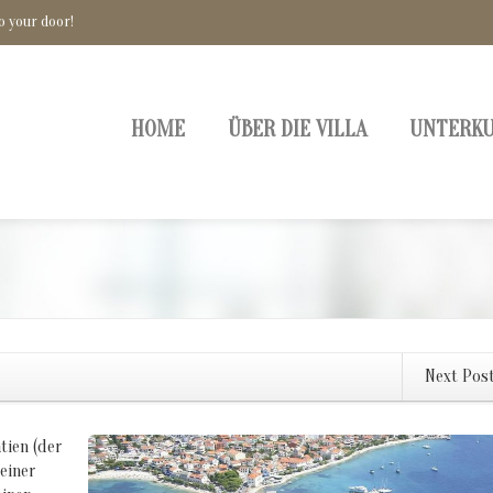
o your door!
HOME
ÜBER DIE VILLA
UNTERK
Next Pos
tien (der
einer