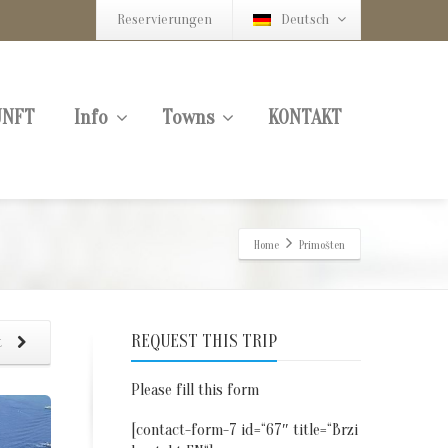
Reservierungen
Deutsch
UNFT
Info
Towns
KONTAKT
Home
Primošten
REQUEST THIS TRIP
t
Please fill this form
[contact-form-7 id=“67″ title=“Brzi