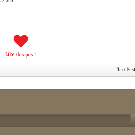
460 und
Like
this post!
Next Pos