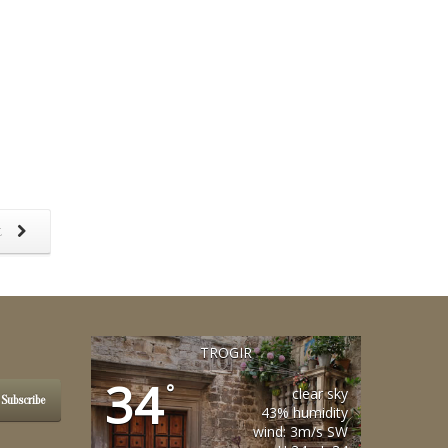
t
TROGIR
34
°
clear sky
Subscribe
43% humidity
wind: 3m/s SW