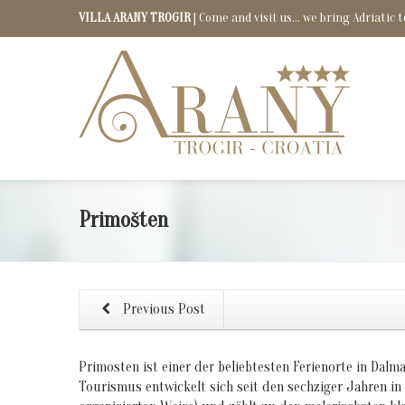
VILLA ARANY TROGIR
| Come and visit us... we bring Adriatic t
Primošten
Previous Post
Primosten ist einer der beliebtesten Ferienorte in Dalma
Tourismus entwickelt sich seit den sechziger Jahren in 