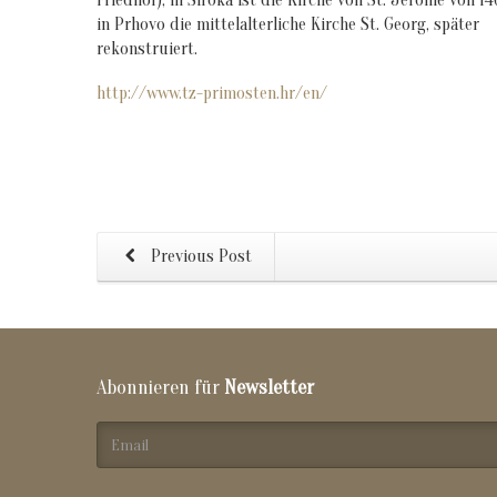
Friedhof), in Siroka ist die Kirche von St. Jerome von 1
in Prhovo die mittelalterliche Kirche St. Georg, später
rekonstruiert.
http://www.tz-primosten.hr/en/
Previous Post
Abonnieren für
Newsletter