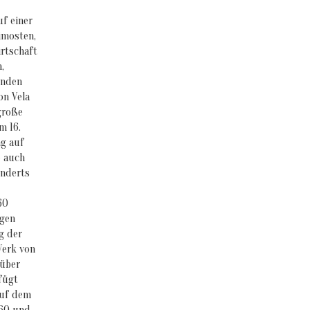
uf einer
imosten,
irtschaft
,
inden
on Vela
große
m 16.
ng auf
e auch
underts
60
igen
g der
Werk von
 über
fügt
​auf dem