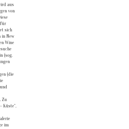
wird aus
rgen von
Diese
 für
et sich
n in New
ten Wine
Besuche
n (sog.
tungen
en (die
ie
 und
. Zu
– Küste“,
alerie
ze im