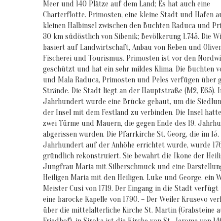
Meer und 140 Plätze auf dem Land; Es hat auch eine
Charterflotte. Primosten, eine kleine Stadt und Hafen a
kleinen Halbinsel zwischen den Buchten Raduca und Pr
30 km südöstlich von Sibenik; Bevölkerung 1.745. Die W
basiert auf Landwirtschaft, Anbau von Reben und Oliven
Fischerei und Tourismus. Primosten ist vor den Nordw
geschützt und hat ein sehr mildes Klima. Die Buchten v
und Mala Raduca, Primosten und Peles verfügen über 
Strände. Die Stadt liegt an der Hauptstraße (M2, E65). I
Jahrhundert wurde eine Brücke gebaut, um die Siedlu
der Insel mit dem Festland zu verbinden. Die Insel hatt
zwei Türme und Mauern, die gegen Ende des 19. Jahrh
abgerissen wurden. Die Pfarrkirche St. Georg, die im 15.
Jahrhundert auf der Anhöhe errichtet wurde, wurde 17
gründlich rekonstruiert. Sie bewahrt die Ikone der Heil
Jungfrau Maria mit Silberschmuck und eine Darstellun
Heiligen Maria mit den Heiligen. Luke und George, ein 
Meister Cusi von 1719. Der Eingang in die Stadt verfügt
eine barocke Kapelle von 1790. – Der Weiler Krusevo ver
über die mittelalterliche Kirche St. Martin (Grabsteine ​