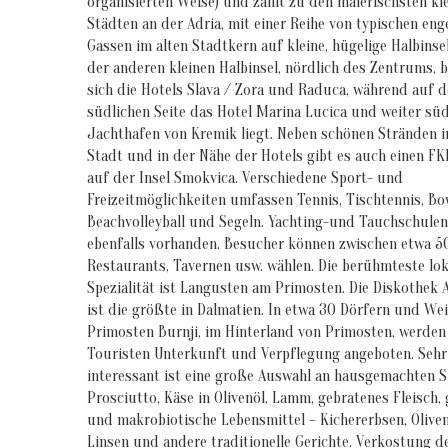
organisierten Weise) und zählt zu den malerischsten kl
Städten an der Adria, mit einer Reihe von typischen eng
Gassen im alten Stadtkern auf kleine, hügelige Halbinsel
der anderen kleinen Halbinsel, nördlich des Zentrums, 
sich die Hotels Slava / Zora und Raduca, während auf d
südlichen Seite das Hotel Marina Lucica und weiter süd
Jachthafen von Kremik liegt. Neben schönen Stränden i
Stadt und in der Nähe der Hotels gibt es auch einen F
auf der Insel Smokvica. Verschiedene Sport- und
Freizeitmöglichkeiten umfassen Tennis, Tischtennis, Bo
Beachvolleyball und Segeln. Yachting-und Tauchschulen
ebenfalls vorhanden. Besucher können zwischen etwa 5
Restaurants, Tavernen usw. wählen. Die berühmteste lok
Spezialität ist Langusten am Primosten. Die Diskothek 
ist die größte in Dalmatien. In etwa 30 Dörfern und Wei
Primosten Burnji, im Hinterland von Primosten, werden
Touristen Unterkunft und Verpflegung angeboten. Sehr
interessant ist eine große Auswahl an hausgemachten S
Prosciutto, Käse in Olivenöl, Lamm, gebratenes Fleisch,
und makrobiotische Lebensmittel – Kichererbsen, Oliven
Linsen und andere traditionelle Gerichte. Verkostung d