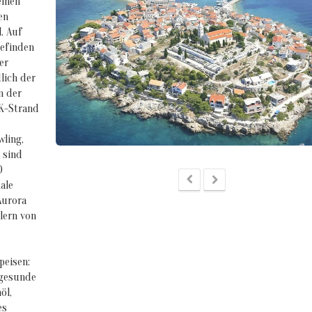
einen
en
. Auf
befinden
er
lich der
n der
KK-Strand
wling,
 sind
0
ale
Aurora
lern von
peisen:
 gesunde
öl,
es